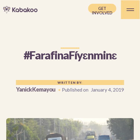
GET
INVOLVED
#FarafinaFíyɛnminɛ
WRITTEN BY:
Yanick Kemayou
•
Published on
January 4, 2019